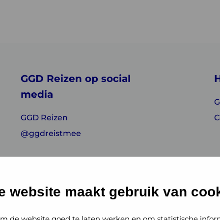
GGD Reizen op social
H
media
G
GGD Reizen
C
@ggdreistmee
e website maakt gebruik van cook
m de website goed te laten werken en om statistische infor