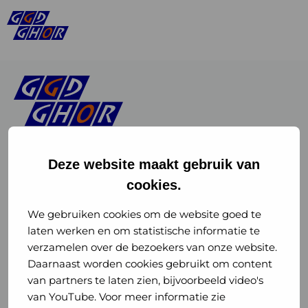
Deze website maakt gebruik van
cookies.
Linkedin
Instagram
of
of
We gebruiken cookies om de website goed te
laten werken en om statistische informatie te
GGD
GGD
verzamelen over de bezoekers van onze website.
GGD Reizen op social media
Daarnaast worden cookies gebruikt om content
GHOR
GHOR
van partners te laten zien, bijvoorbeeld video's
GGD Reizen
Nederland
Nederland
van YouTube. Voor meer informatie zie
@ggdreistmee