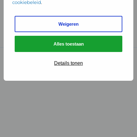
cookiebeleid
.
Handige links
Weigeren
GGD Reisvaccinaties
Cookies
Alles toestaan
© 2026 • GGD
Details tonen