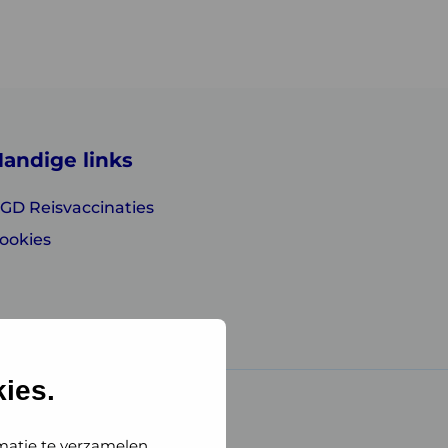
andige links
GD Reisvaccinaties
ookies
ies.
matie te verzamelen