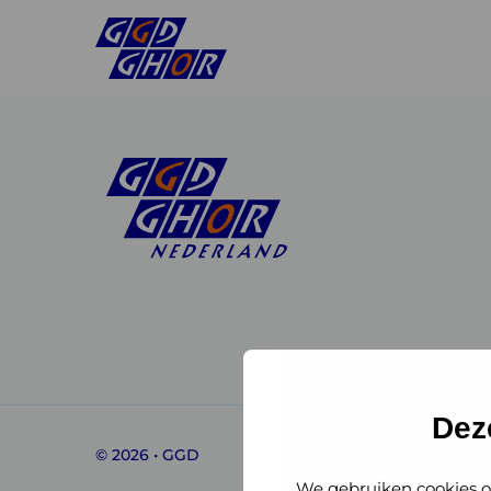
Linkedin
Instagram
of
of
GGD
GGD
Dez
© 2026 • GGD
GHOR
GHOR
We gebruiken cookies o