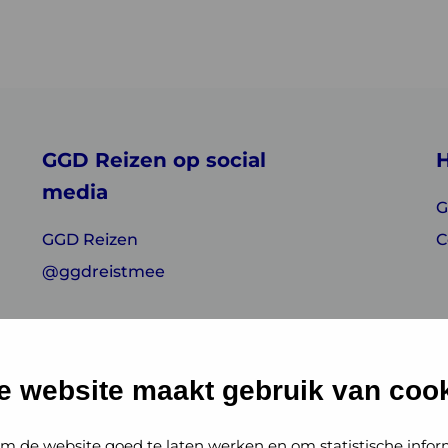
GGD Reizen op social
H
media
G
GGD Reizen
C
@ggdreistmee
e website maakt gebruik van cook
m de website goed te laten werken en om statistische infor