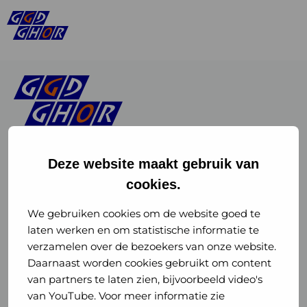
Deze website maakt gebruik van
cookies.
Linkedin
Instagram
of
of
We gebruiken cookies om de website goed te
laten werken en om statistische informatie te
GGD
GGD
verzamelen over de bezoekers van onze website.
GGD Reizen op social media
Daarnaast worden cookies gebruikt om content
GHOR
GHOR
van partners te laten zien, bijvoorbeeld video's
GGD Reizen
Nederland
Nederland
van YouTube. Voor meer informatie zie
@ggdreistmee