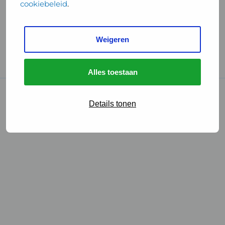
cookiebeleid
.
Handige links
Weigeren
GGD Reisvaccinaties
Cookies
Alles toestaan
© 2026 • GGD
Details tonen