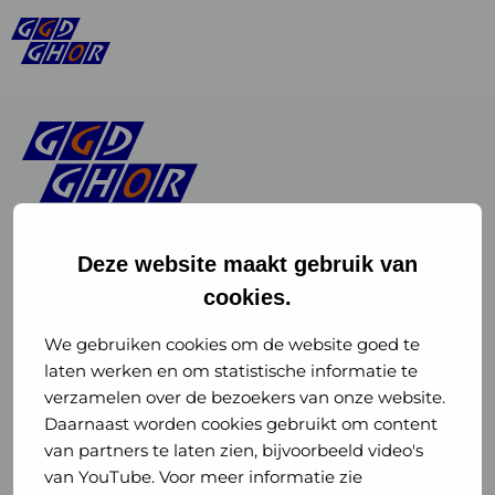
Deze website maakt gebruik van
cookies.
Linkedin
Instagram
of
of
We gebruiken cookies om de website goed te
laten werken en om statistische informatie te
GGD
GGD
verzamelen over de bezoekers van onze website.
GGD Reizen op social media
Daarnaast worden cookies gebruikt om content
GHOR
GHOR
van partners te laten zien, bijvoorbeeld video's
GGD Reizen
Nederland
Nederland
van YouTube. Voor meer informatie zie
@ggdreistmee