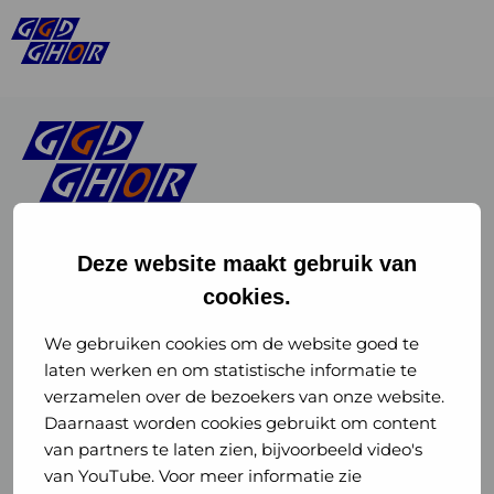
Deze website maakt gebruik van
cookies.
Linkedin
Instagram
of
of
We gebruiken cookies om de website goed te
laten werken en om statistische informatie te
GGD
GGD
verzamelen over de bezoekers van onze website.
GGD Reizen op social media
Daarnaast worden cookies gebruikt om content
GHOR
GHOR
van partners te laten zien, bijvoorbeeld video's
GGD Reizen
Nederland
Nederland
van YouTube. Voor meer informatie zie
@ggdreistmee