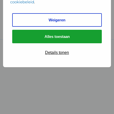
cookiebeleid
.
Handige links
Weigeren
GGD Reisvaccinaties
Cookies
Alles toestaan
© 2026 • GGD
Details tonen