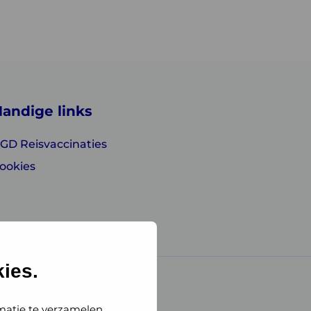
andige links
GD Reisvaccinaties
ookies
ies.
matie te verzamelen