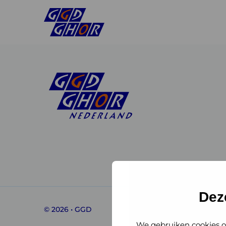
Linkedin
Instagram
of
of
GGD
GGD
Dez
© 2026 • GGD
GHOR
GHOR
We gebruiken cookies o