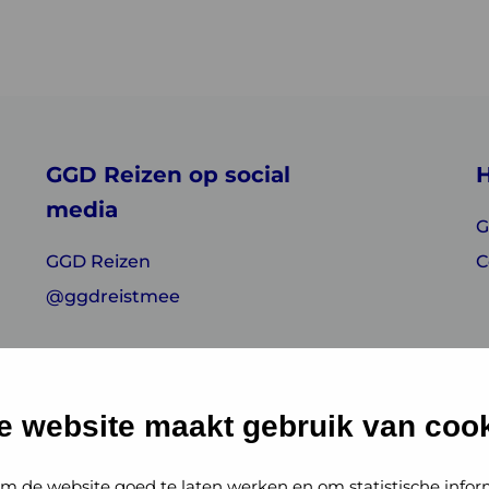
GGD Reizen op social
H
media
G
GGD Reizen
C
@ggdreistmee
e website maakt gebruik van cook
m de website goed te laten werken en om statistische infor