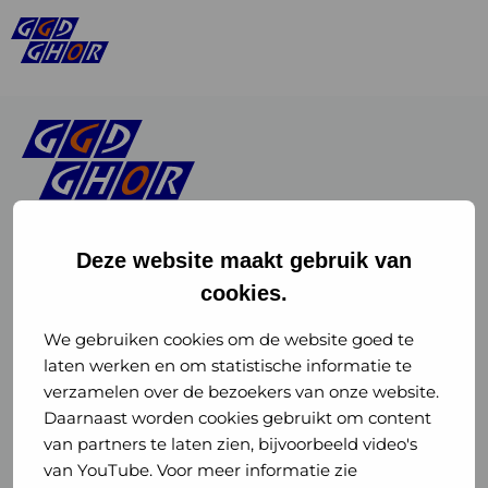
Deze website maakt gebruik van
cookies.
Linkedin
Instagram
of
of
We gebruiken cookies om de website goed te
laten werken en om statistische informatie te
GGD
GGD
verzamelen over de bezoekers van onze website.
GGD Reizen op social media
Daarnaast worden cookies gebruikt om content
GHOR
GHOR
van partners te laten zien, bijvoorbeeld video's
GGD Reizen
Nederland
Nederland
van YouTube. Voor meer informatie zie
@ggdreistmee