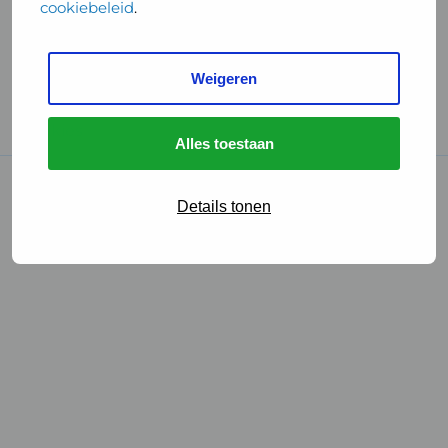
cookiebeleid
.
Handige links
Weigeren
GGD Reisvaccinaties
Cookies
Alles toestaan
© 2026 • GGD
Details tonen