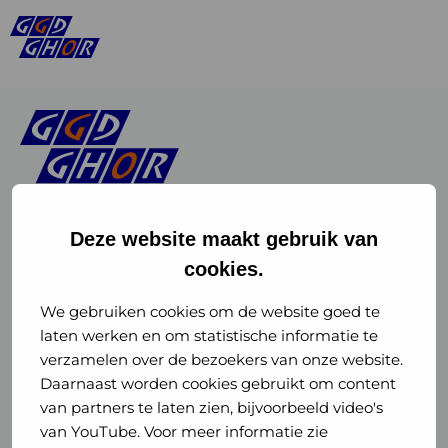
Deze website maakt gebruik van
cookies.
Linkedin
Instagram
of
of
We gebruiken cookies om de website goed te
laten werken en om statistische informatie te
GGD
GGD
verzamelen over de bezoekers van onze website.
GGD Reizen op social media
Daarnaast worden cookies gebruikt om content
GHOR
GHOR
van partners te laten zien, bijvoorbeeld video's
GGD Reizen
Nederland
Nederland
van YouTube. Voor meer informatie zie
@ggdreistmee