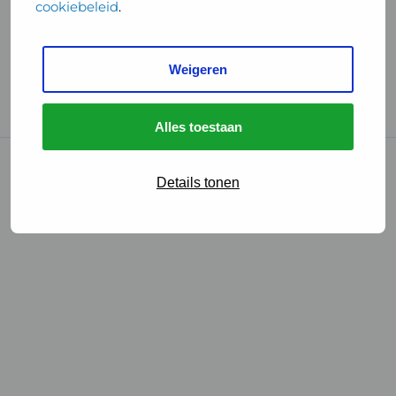
cookiebeleid
.
Handige links
Weigeren
GGD Reisvaccinaties
Cookies
Alles toestaan
© 2026 • GGD
Details tonen