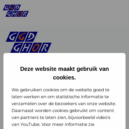
Deze website maakt gebruik van
cookies.
Linkedin
Instagram
of
of
We gebruiken cookies om de website goed te
laten werken en om statistische informatie te
GGD
GGD
verzamelen over de bezoekers van onze website.
GGD Reizen op social media
Daarnaast worden cookies gebruikt om content
GHOR
GHOR
van partners te laten zien, bijvoorbeeld video's
GGD Reizen
Nederland
Nederland
van YouTube. Voor meer informatie zie
@ggdreistmee