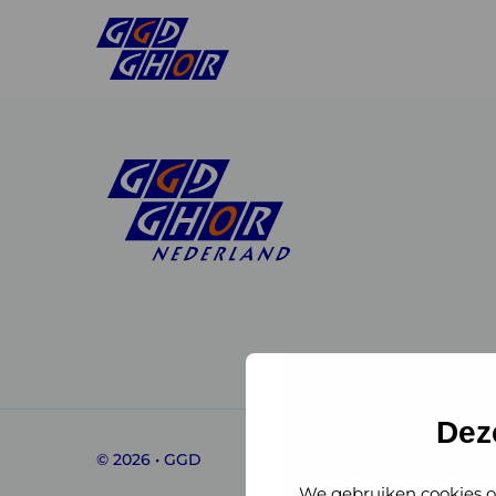
Linkedin
Instagram
of
of
GGD
GGD
Dez
© 2026 • GGD
GHOR
GHOR
We gebruiken cookies o