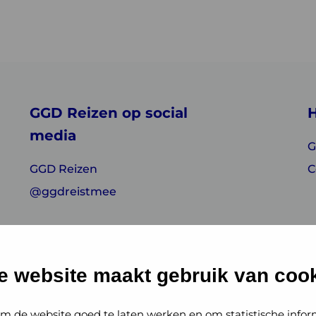
GGD Reizen op social
H
media
G
GGD Reizen
C
@ggdreistmee
e website maakt gebruik van cook
m de website goed te laten werken en om statistische infor