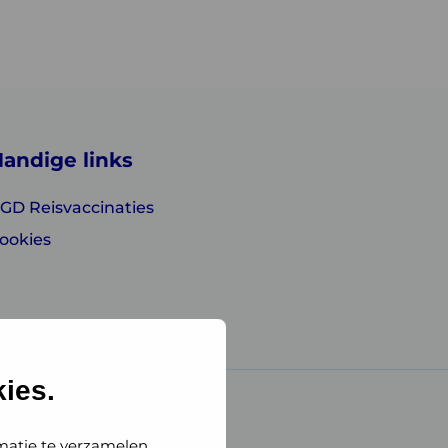
andige links
GD Reisvaccinaties
ookies
ies.
matie te verzamelen