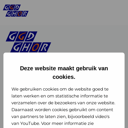
Deze website maakt gebruik van
cookies.
Linkedin
Instagram
of
of
We gebruiken cookies om de website goed te
laten werken en om statistische informatie te
GGD
GGD
verzamelen over de bezoekers van onze website.
GGD Reizen op social media
Daarnaast worden cookies gebruikt om content
GHOR
GHOR
van partners te laten zien, bijvoorbeeld video's
GGD Reizen
Nederland
Nederland
van YouTube. Voor meer informatie zie
@ggdreistmee