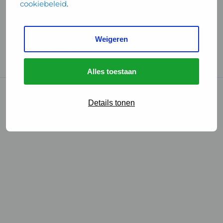
cookiebeleid
.
Handige links
Weigeren
GGD Reisvaccinaties
Cookies
Alles toestaan
© 2026 • GGD
Details tonen