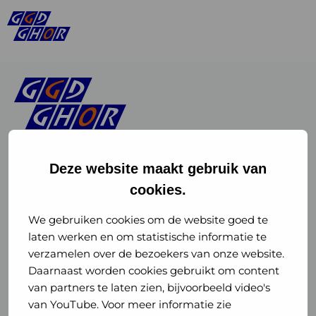
Deze website maakt gebruik van
cookies.
Linkedin
Instagram
of
of
We gebruiken cookies om de website goed te
laten werken en om statistische informatie te
GGD
GGD
verzamelen over de bezoekers van onze website.
GGD Reizen op social media
Daarnaast worden cookies gebruikt om content
GHOR
GHOR
van partners te laten zien, bijvoorbeeld video's
GGD Reizen
Nederland
Nederland
van YouTube. Voor meer informatie zie
@ggdreistmee