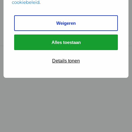
cookiebeleid
.
Handige links
Weigeren
GGD Reisvaccinaties
Cookies
Alles toestaan
© 2026 • GGD
Details tonen