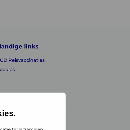
andige links
GD Reisvaccinaties
ookies
ies.
matie te verzamelen