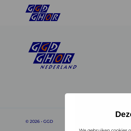
Linkedin
Instagram
of
of
GGD
GGD
Dez
© 2026 • GGD
GHOR
GHOR
We gebruiken cookies o