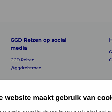
GGD Reizen op social
H
media
G
GGD Reizen
C
@ggdreistmee
e website maakt gebruik van cook
m de website goed te laten werken en om statistische infor