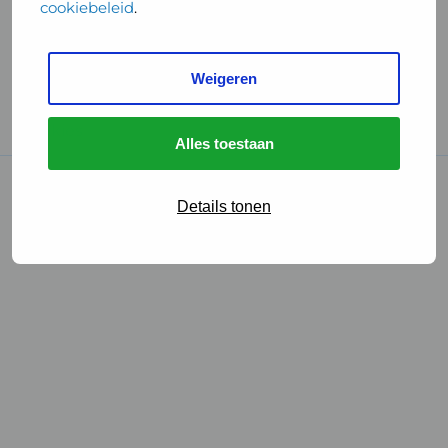
cookiebeleid
.
Handige links
Weigeren
GGD Reisvaccinaties
Cookies
Alles toestaan
© 2026 • GGD
Details tonen