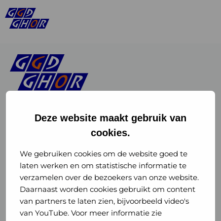
Deze website maakt gebruik van
cookies.
Linkedin
Instagram
of
of
We gebruiken cookies om de website goed te
laten werken en om statistische informatie te
GGD
GGD
verzamelen over de bezoekers van onze website.
GGD Reizen op social media
Daarnaast worden cookies gebruikt om content
GHOR
GHOR
van partners te laten zien, bijvoorbeeld video's
GGD Reizen
Nederland
Nederland
van YouTube. Voor meer informatie zie
@ggdreistmee