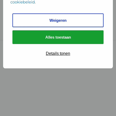
cookiebeleid
.
Handige links
Weigeren
GGD Reisvaccinaties
Cookies
Alles toestaan
© 2026 • GGD
Details tonen