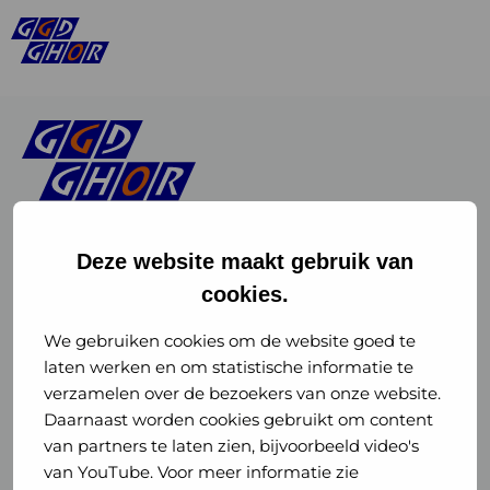
Deze website maakt gebruik van
cookies.
Linkedin
Instagram
of
of
We gebruiken cookies om de website goed te
laten werken en om statistische informatie te
GGD
GGD
verzamelen over de bezoekers van onze website.
GGD Reizen op social media
Daarnaast worden cookies gebruikt om content
GHOR
GHOR
van partners te laten zien, bijvoorbeeld video's
GGD Reizen
Nederland
Nederland
van YouTube. Voor meer informatie zie
@ggdreistmee