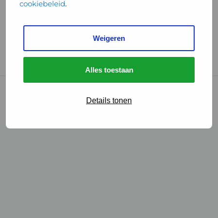
cookiebeleid
.
Handige links
Weigeren
GGD Reisvaccinaties
Cookies
Alles toestaan
© 2026 • GGD
Details tonen