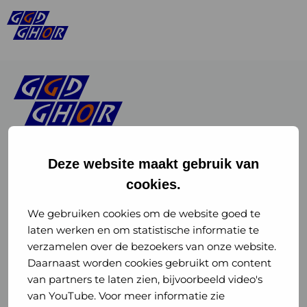
Deze website maakt gebruik van
cookies.
Linkedin
Instagram
of
of
We gebruiken cookies om de website goed te
laten werken en om statistische informatie te
GGD
GGD
verzamelen over de bezoekers van onze website.
GGD Reizen op social media
Daarnaast worden cookies gebruikt om content
GHOR
GHOR
van partners te laten zien, bijvoorbeeld video's
GGD Reizen
Nederland
Nederland
van YouTube. Voor meer informatie zie
@ggdreistmee