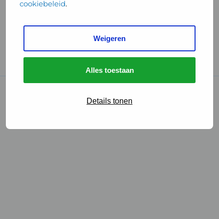
cookiebeleid
.
Handige links
Weigeren
GGD Reisvaccinaties
Cookies
Alles toestaan
© 2026 • GGD
Details tonen