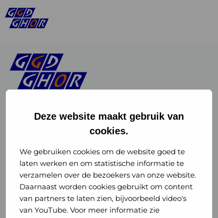
Deze website maakt gebruik van
cookies.
Linkedin
Instagram
of
of
We gebruiken cookies om de website goed te
laten werken en om statistische informatie te
GGD
GGD
verzamelen over de bezoekers van onze website.
GGD Reizen op social media
Daarnaast worden cookies gebruikt om content
GHOR
GHOR
van partners te laten zien, bijvoorbeeld video's
GGD Reizen
Nederland
Nederland
van YouTube. Voor meer informatie zie
@ggdreistmee