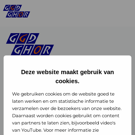
Deze website maakt gebruik van
cookies.
Linkedin
Instagram
of
of
We gebruiken cookies om de website goed te
laten werken en om statistische informatie te
GGD
GGD
verzamelen over de bezoekers van onze website.
GGD Reizen op social media
Daarnaast worden cookies gebruikt om content
GHOR
GHOR
van partners te laten zien, bijvoorbeeld video's
GGD Reizen
Nederland
Nederland
van YouTube. Voor meer informatie zie
@ggdreistmee