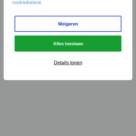
cookiebeleid
.
Handige links
Weigeren
GGD Reisvaccinaties
Cookies
Alles toestaan
© 2026 • GGD
Details tonen