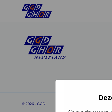
Linkedin
Instagram
of
of
GGD
GGD
Dez
© 2026 • GGD
GHOR
GHOR
We gebruiken cookies o