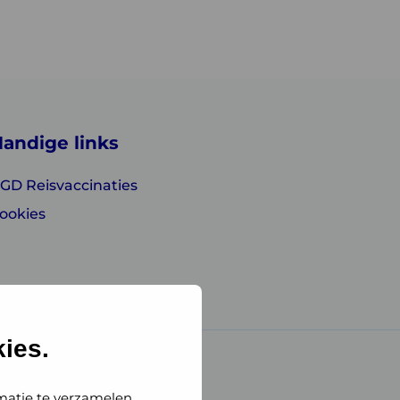
andige links
GD Reisvaccinaties
ookies
ies.
matie te verzamelen