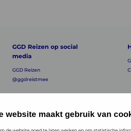
GGD Reizen op social
H
media
G
GGD Reizen
C
@ggdreistmee
e website maakt gebruik van cook
m de website goed te laten werken en om statistische infor