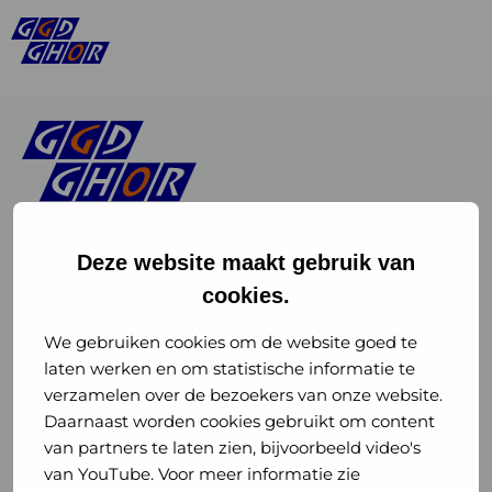
Deze website maakt gebruik van
cookies.
Linkedin
Instagram
of
of
We gebruiken cookies om de website goed te
laten werken en om statistische informatie te
GGD
GGD
verzamelen over de bezoekers van onze website.
GGD Reizen op social media
Daarnaast worden cookies gebruikt om content
GHOR
GHOR
van partners te laten zien, bijvoorbeeld video's
GGD Reizen
Nederland
Nederland
van YouTube. Voor meer informatie zie
@ggdreistmee