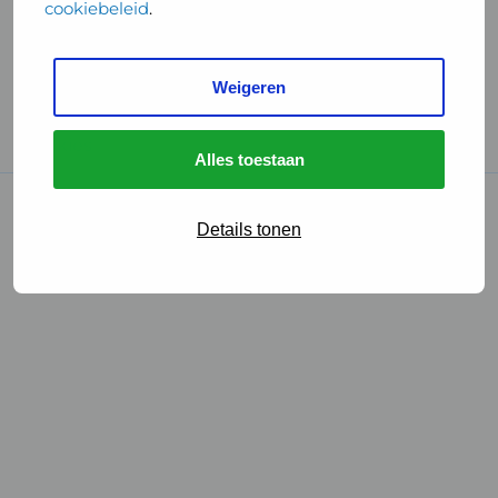
cookiebeleid
.
Handige links
Weigeren
GGD Reisvaccinaties
Cookies
Alles toestaan
© 2026 • GGD
Details tonen