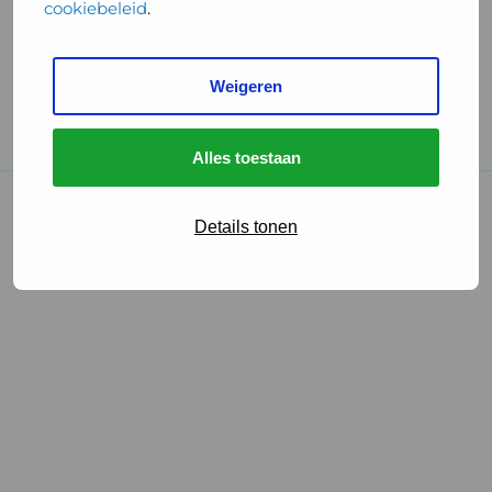
cookiebeleid
.
Handige links
Weigeren
GGD Reisvaccinaties
Cookies
Alles toestaan
© 2026 • GGD
Details tonen