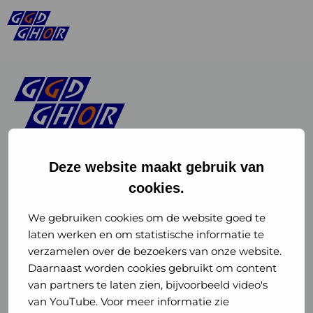
Deze website maakt gebruik van
cookies.
Linkedin
Instagram
of
of
We gebruiken cookies om de website goed te
laten werken en om statistische informatie te
GGD
GGD
verzamelen over de bezoekers van onze website.
GGD Reizen op social media
Daarnaast worden cookies gebruikt om content
GHOR
GHOR
van partners te laten zien, bijvoorbeeld video's
GGD Reizen
Nederland
Nederland
van YouTube. Voor meer informatie zie
@ggdreistmee