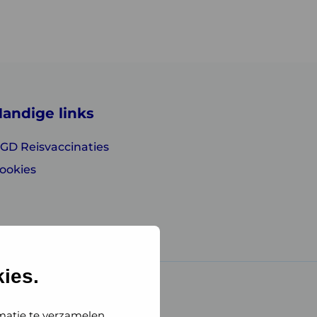
andige links
GD Reisvaccinaties
ookies
ies.
matie te verzamelen