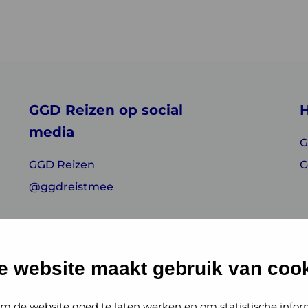
GGD Reizen op social
H
media
G
GGD Reizen
C
@ggdreistmee
e website maakt gebruik van cook
m de website goed te laten werken en om statistische infor