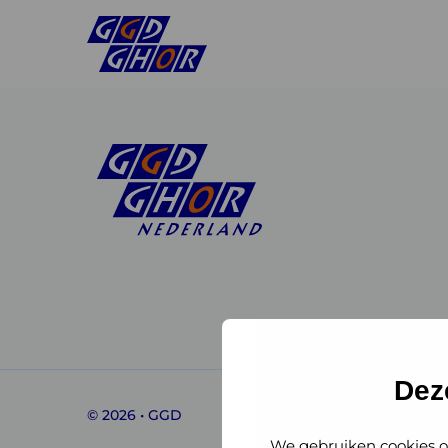
Linkedin
Instagram
of
of
GGD
GGD
Dez
© 2026 • GGD
GHOR
GHOR
We gebruiken cookies o