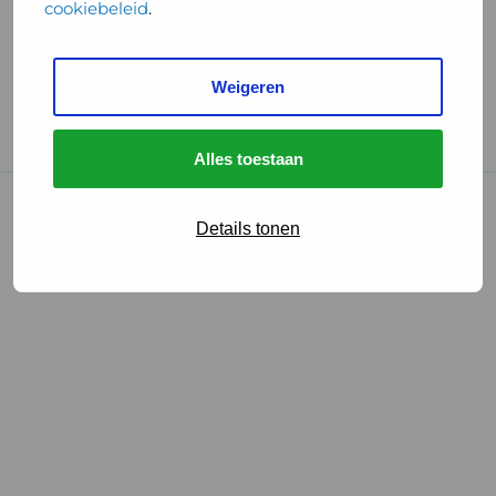
cookiebeleid
.
Handige links
Weigeren
GGD Reisvaccinaties
Cookies
Alles toestaan
© 2026 • GGD
Details tonen