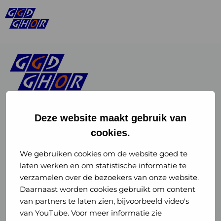
Deze website maakt gebruik van
cookies.
Linkedin
Instagram
of
of
We gebruiken cookies om de website goed te
laten werken en om statistische informatie te
GGD
GGD
verzamelen over de bezoekers van onze website.
GGD Reizen op social media
Daarnaast worden cookies gebruikt om content
GHOR
GHOR
van partners te laten zien, bijvoorbeeld video's
GGD Reizen
Nederland
Nederland
van YouTube. Voor meer informatie zie
@ggdreistmee