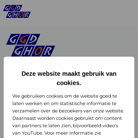
Deze website maakt gebruik van
cookies.
Linkedin
Instagram
of
of
We gebruiken cookies om de website goed te
laten werken en om statistische informatie te
GGD
GGD
verzamelen over de bezoekers van onze website.
GGD Reizen op social media
Daarnaast worden cookies gebruikt om content
GHOR
GHOR
van partners te laten zien, bijvoorbeeld video's
GGD Reizen
Nederland
Nederland
van YouTube. Voor meer informatie zie
@ggdreistmee