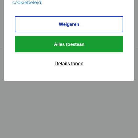
cookiebeleid
.
Handige links
Weigeren
GGD Reisvaccinaties
Cookies
Alles toestaan
© 2026 • GGD
Details tonen