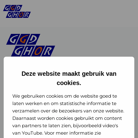
Deze website maakt gebruik van
cookies.
Linkedin
Instagram
of
of
We gebruiken cookies om de website goed te
laten werken en om statistische informatie te
GGD
GGD
verzamelen over de bezoekers van onze website.
GGD Reizen op social media
Daarnaast worden cookies gebruikt om content
GHOR
GHOR
van partners te laten zien, bijvoorbeeld video's
GGD Reizen
Nederland
Nederland
van YouTube. Voor meer informatie zie
@ggdreistmee