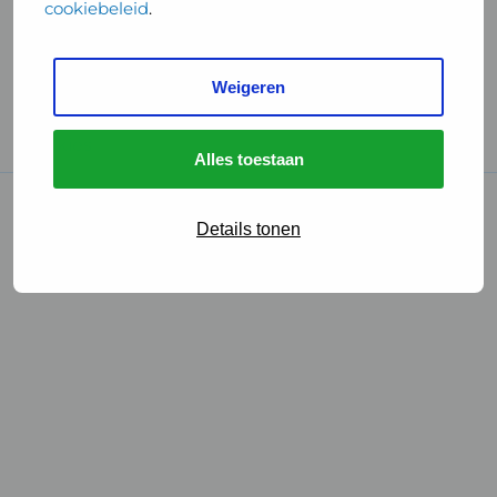
cookiebeleid
.
Handige links
Weigeren
GGD Reisvaccinaties
Cookies
Alles toestaan
© 2026 • GGD
Details tonen