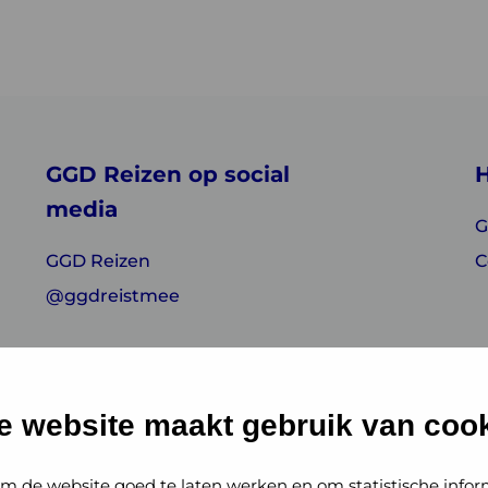
GGD Reizen op social
H
media
G
GGD Reizen
C
@ggdreistmee
e website maakt gebruik van cook
m de website goed te laten werken en om statistische infor