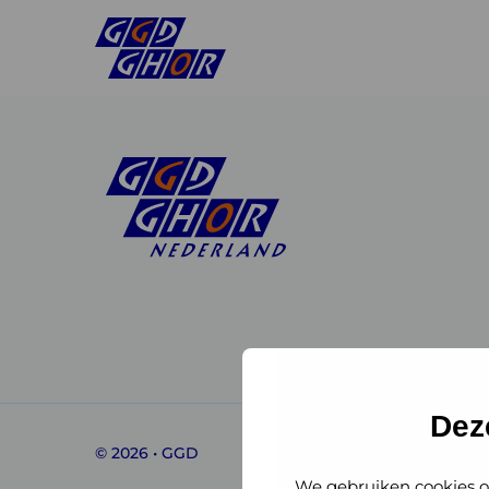
Linkedin
Instagram
of
of
GGD
GGD
Dez
© 2026 • GGD
GHOR
GHOR
We gebruiken cookies o