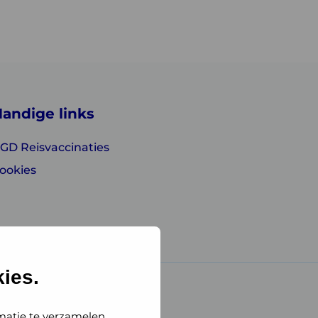
andige links
GD Reisvaccinaties
ookies
ies.
matie te verzamelen