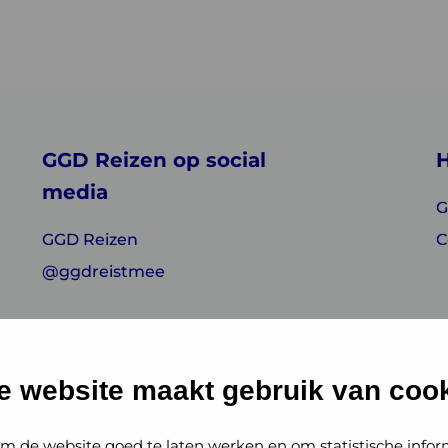
GGD Reizen op social
H
media
G
GGD Reizen
C
@ggdreistmee
e website maakt gebruik van cook
m de website goed te laten werken en om statistische infor