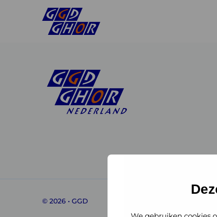
Linkedin
Instagram
of
of
GGD
GGD
Dez
© 2026 • GGD
GHOR
GHOR
We gebruiken cookies o