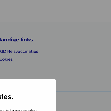
andige links
GD Reisvaccinaties
ookies
ies.
matie te verzamelen