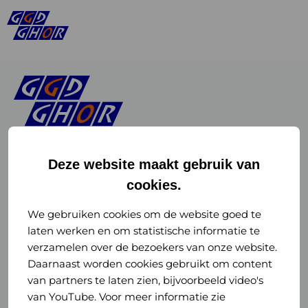
Deze website maakt gebruik van
cookies.
Linkedin
Instagram
of
of
We gebruiken cookies om de website goed te
laten werken en om statistische informatie te
GGD
GGD
verzamelen over de bezoekers van onze website.
GGD Reizen op social media
Daarnaast worden cookies gebruikt om content
GHOR
GHOR
van partners te laten zien, bijvoorbeeld video's
GGD Reizen
Nederland
Nederland
van YouTube. Voor meer informatie zie
@ggdreistmee