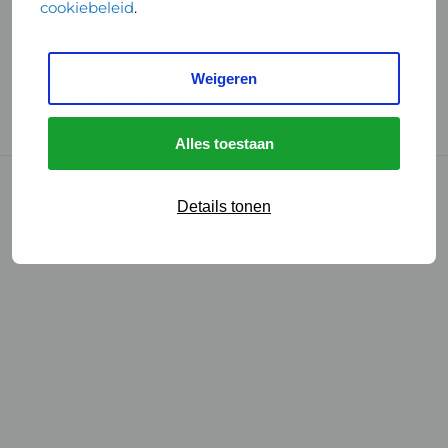
cookiebeleid
.
Handige links
Weigeren
GGD Reisvaccinaties
Cookies
Alles toestaan
© 2026 • GGD
Details tonen