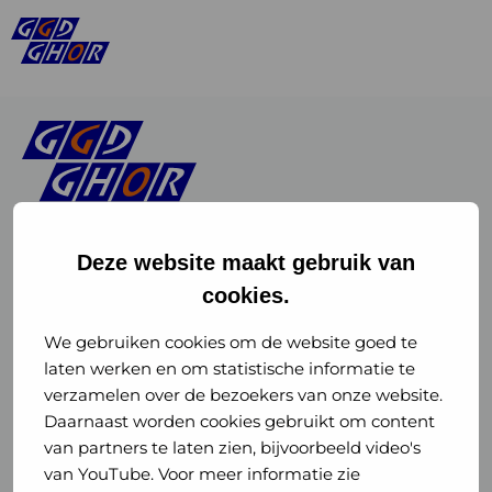
Deze website maakt gebruik van
cookies.
Linkedin
Instagram
of
of
We gebruiken cookies om de website goed te
laten werken en om statistische informatie te
GGD
GGD
verzamelen over de bezoekers van onze website.
GGD Reizen op social media
Daarnaast worden cookies gebruikt om content
GHOR
GHOR
van partners te laten zien, bijvoorbeeld video's
GGD Reizen
Nederland
Nederland
van YouTube. Voor meer informatie zie
@ggdreistmee