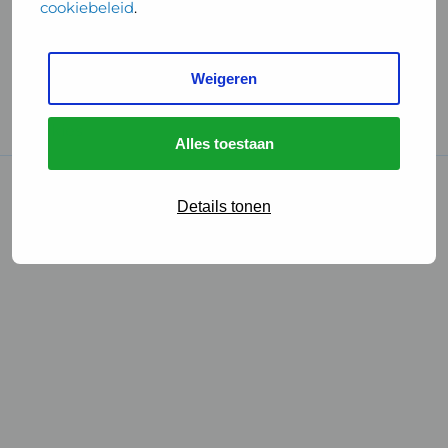
cookiebeleid
.
Handige links
Weigeren
GGD Reisvaccinaties
Cookies
Alles toestaan
© 2026 • GGD
Details tonen