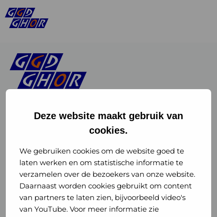
Deze website maakt gebruik van
cookies.
Linkedin
Instagram
of
of
We gebruiken cookies om de website goed te
laten werken en om statistische informatie te
GGD
GGD
verzamelen over de bezoekers van onze website.
GGD Reizen op social media
Daarnaast worden cookies gebruikt om content
GHOR
GHOR
van partners te laten zien, bijvoorbeeld video's
GGD Reizen
Nederland
Nederland
van YouTube. Voor meer informatie zie
@ggdreistmee