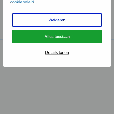
cookiebeleid
.
Handige links
Weigeren
GGD Reisvaccinaties
Cookies
Alles toestaan
© 2026 • GGD
Details tonen