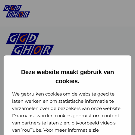
Deze website maakt gebruik van
cookies.
Linkedin
Instagram
of
of
We gebruiken cookies om de website goed te
laten werken en om statistische informatie te
GGD
GGD
verzamelen over de bezoekers van onze website.
GGD Reizen op social media
Daarnaast worden cookies gebruikt om content
GHOR
GHOR
van partners te laten zien, bijvoorbeeld video's
GGD Reizen
Nederland
Nederland
van YouTube. Voor meer informatie zie
@ggdreistmee