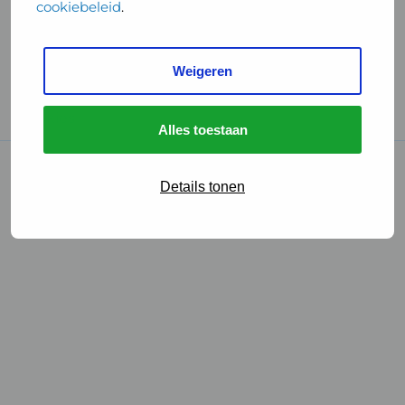
cookiebeleid
.
Handige links
Weigeren
GGD Reisvaccinaties
Cookies
Alles toestaan
© 2026 • GGD
Details tonen