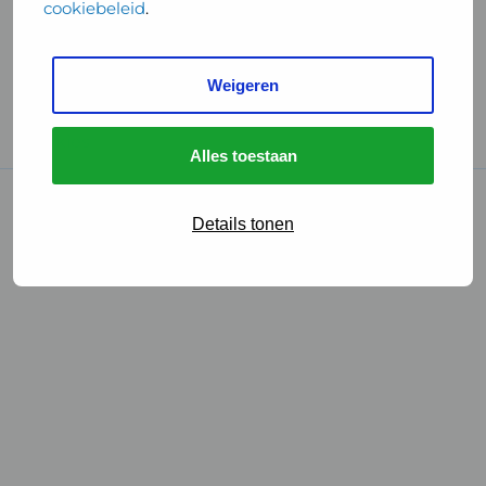
cookiebeleid
.
Handige links
Weigeren
GGD Reisvaccinaties
Cookies
Alles toestaan
© 2026 • GGD
Details tonen