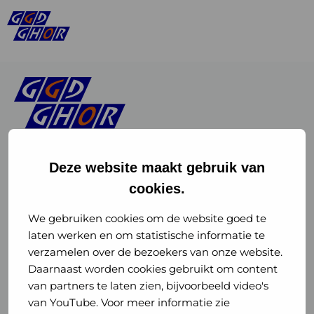
Deze website maakt gebruik van
cookies.
Linkedin
Instagram
of
of
We gebruiken cookies om de website goed te
laten werken en om statistische informatie te
GGD
GGD
verzamelen over de bezoekers van onze website.
GGD Reizen op social media
Daarnaast worden cookies gebruikt om content
GHOR
GHOR
van partners te laten zien, bijvoorbeeld video's
GGD Reizen
Nederland
Nederland
van YouTube. Voor meer informatie zie
@ggdreistmee