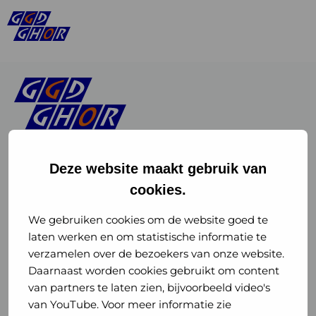
Deze website maakt gebruik van
cookies.
Linkedin
Instagram
of
of
We gebruiken cookies om de website goed te
laten werken en om statistische informatie te
GGD
GGD
verzamelen over de bezoekers van onze website.
GGD Reizen op social media
Daarnaast worden cookies gebruikt om content
GHOR
GHOR
van partners te laten zien, bijvoorbeeld video's
GGD Reizen
Nederland
Nederland
van YouTube. Voor meer informatie zie
@ggdreistmee