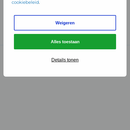
cookiebeleid
.
Handige links
Weigeren
GGD Reisvaccinaties
Cookies
Alles toestaan
© 2026 • GGD
Details tonen