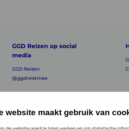
GGD Reizen op social
H
media
G
GGD Reizen
C
@ggdreistmee
e website maakt gebruik van cook
m de website goed te laten werken en om statistische infor