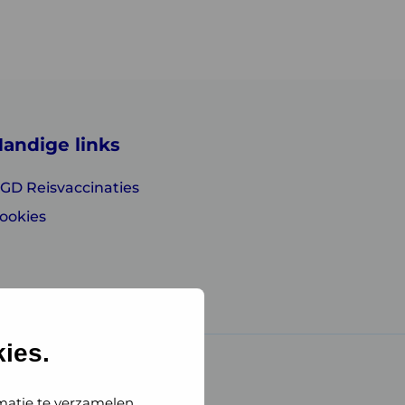
andige links
GD Reisvaccinaties
ookies
ies.
matie te verzamelen