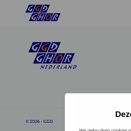
Linkedin
Instagram
of
of
GGD
GGD
Dez
© 2026 • GGD
GHOR
GHOR
We gebruiken cookies o