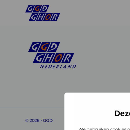
Linkedin
Instagram
of
of
GGD
GGD
Dez
© 2026 • GGD
GHOR
GHOR
We gebruiken cookies o