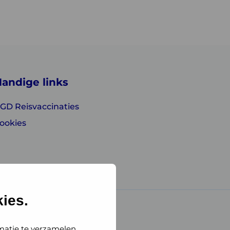
andige links
GD Reisvaccinaties
ookies
ies.
matie te verzamelen