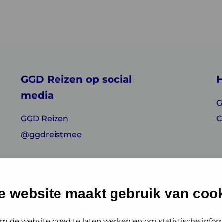
GGD Reizen op social
H
media
G
GGD Reizen
C
@ggdreistmee
e website maakt gebruik van cook
m de website goed te laten werken en om statistische infor