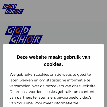
Deze website maakt gebruik van
cookies.
Linkedin
Instagram
of
of
We gebruiken cookies om de website goed te
laten werken en om statistische informatie te
GGD
GGD
verzamelen over de bezoekers van onze website.
GGD Reizen op social media
Daarnaast worden cookies gebruikt om content
GHOR
GHOR
van partners te laten zien, bijvoorbeeld video's
GGD Reizen
Nederland
Nederland
van YouTube. Voor meer informatie zie
@ggdreistmee