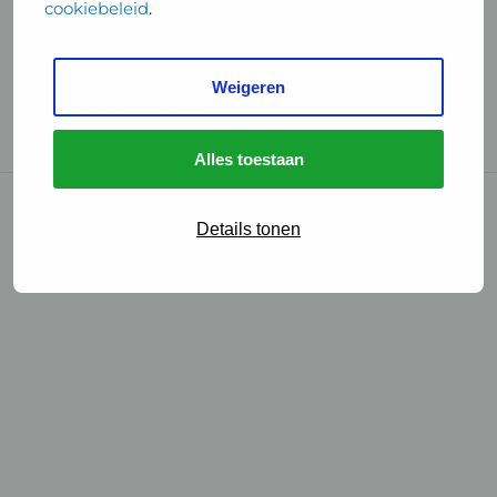
cookiebeleid
.
Handige links
Weigeren
GGD Reisvaccinaties
Cookies
Alles toestaan
© 2026 • GGD
Details tonen