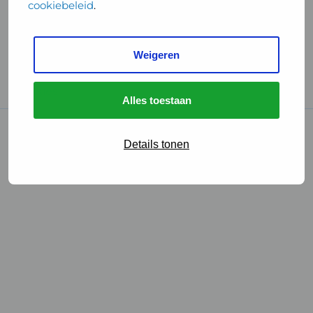
cookiebeleid
.
Handige links
Weigeren
GGD Reisvaccinaties
Cookies
Alles toestaan
© 2026 • GGD
Details tonen