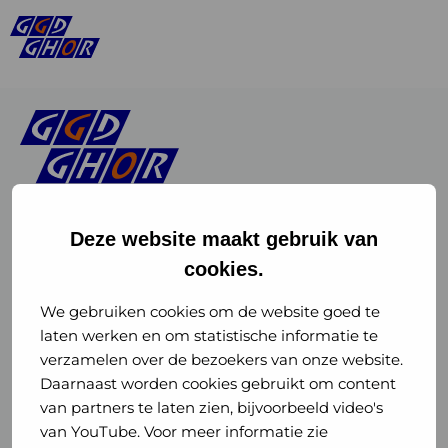
Deze website maakt gebruik van
cookies.
Linkedin
Instagram
of
of
We gebruiken cookies om de website goed te
laten werken en om statistische informatie te
GGD
GGD
verzamelen over de bezoekers van onze website.
GGD Reizen op social media
Daarnaast worden cookies gebruikt om content
GHOR
GHOR
van partners te laten zien, bijvoorbeeld video's
GGD Reizen
Nederland
Nederland
van YouTube. Voor meer informatie zie
@ggdreistmee