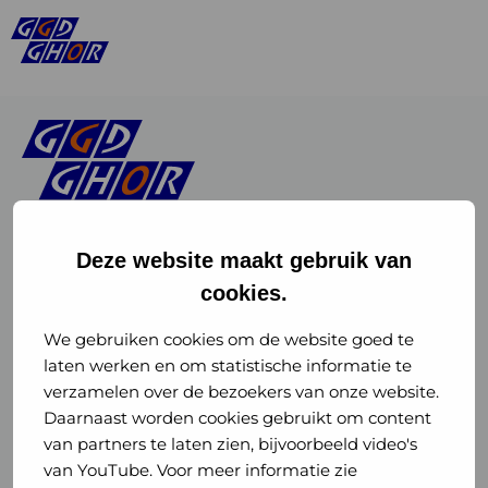
Deze website maakt gebruik van
cookies.
Linkedin
Instagram
of
of
We gebruiken cookies om de website goed te
laten werken en om statistische informatie te
GGD
GGD
verzamelen over de bezoekers van onze website.
GGD Reizen op social media
Daarnaast worden cookies gebruikt om content
GHOR
GHOR
van partners te laten zien, bijvoorbeeld video's
GGD Reizen
Nederland
Nederland
van YouTube. Voor meer informatie zie
@ggdreistmee