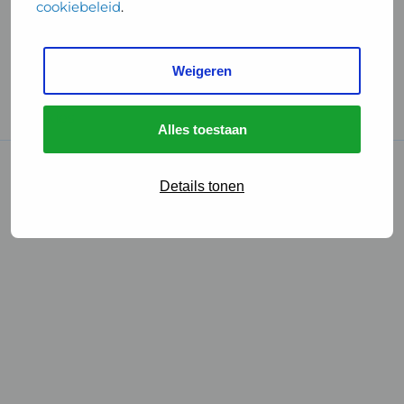
cookiebeleid
.
Handige links
Weigeren
GGD Reisvaccinaties
Cookies
Alles toestaan
© 2026 • GGD
Details tonen