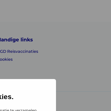
andige links
GD Reisvaccinaties
ookies
ies.
matie te verzamelen