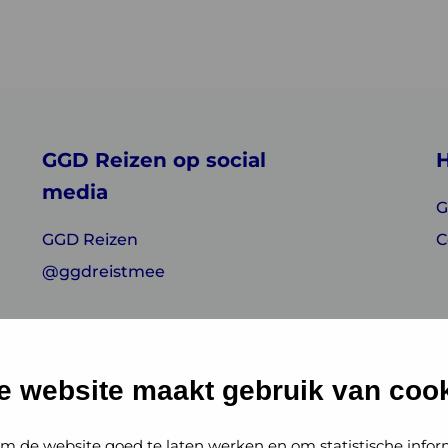
GGD Reizen op social
H
media
G
GGD Reizen
C
@ggdreistmee
e website maakt gebruik van cook
m de website goed te laten werken en om statistische infor