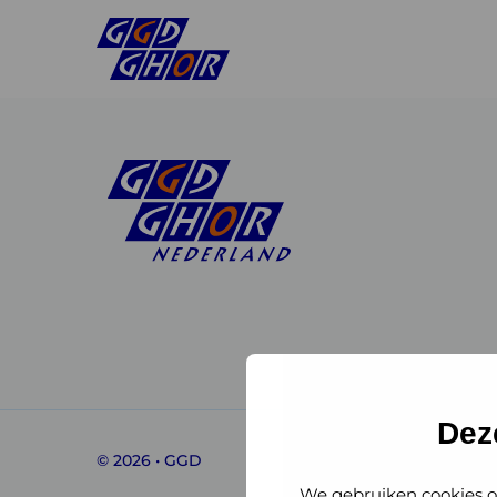
Linkedin
Instagram
of
of
GGD
GGD
Dez
© 2026 • GGD
GHOR
GHOR
We gebruiken cookies o