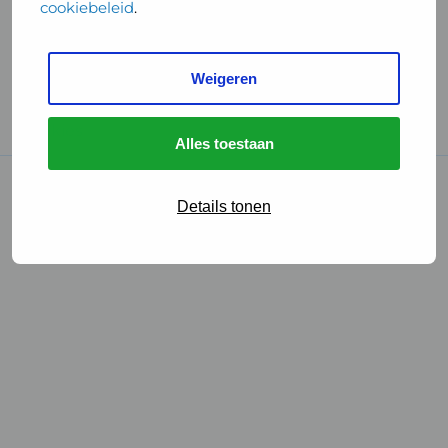
cookiebeleid
.
Handige links
Weigeren
GGD Reisvaccinaties
Cookies
Alles toestaan
© 2026 • GGD
Details tonen