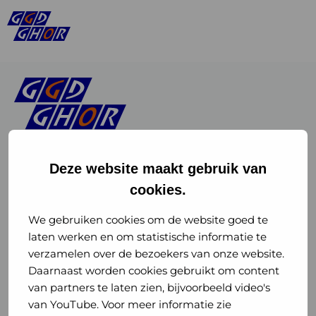
Deze website maakt gebruik van
cookies.
Linkedin
Instagram
of
of
We gebruiken cookies om de website goed te
laten werken en om statistische informatie te
GGD
GGD
verzamelen over de bezoekers van onze website.
GGD Reizen op social media
Daarnaast worden cookies gebruikt om content
GHOR
GHOR
van partners te laten zien, bijvoorbeeld video's
GGD Reizen
Nederland
Nederland
van YouTube. Voor meer informatie zie
@ggdreistmee