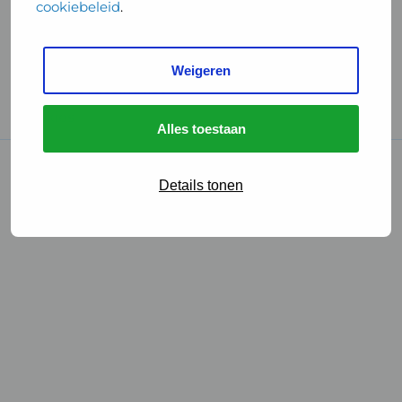
cookiebeleid
.
Handige links
Weigeren
GGD Reisvaccinaties
Cookies
Alles toestaan
© 2026 • GGD
Details tonen