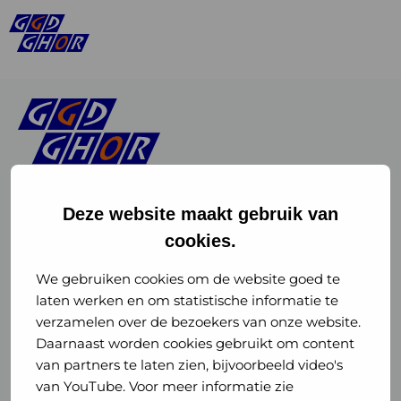
Deze website maakt gebruik van
cookies.
Linkedin
Instagram
of
of
We gebruiken cookies om de website goed te
laten werken en om statistische informatie te
GGD
GGD
verzamelen over de bezoekers van onze website.
GGD Reizen op social media
Daarnaast worden cookies gebruikt om content
GHOR
GHOR
van partners te laten zien, bijvoorbeeld video's
GGD Reizen
Nederland
Nederland
van YouTube. Voor meer informatie zie
@ggdreistmee