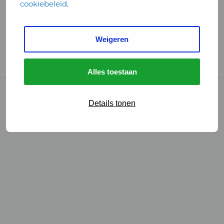
cookiebeleid
.
Handige links
Weigeren
GGD Reisvaccinaties
Cookies
Alles toestaan
© 2026 • GGD
Details tonen