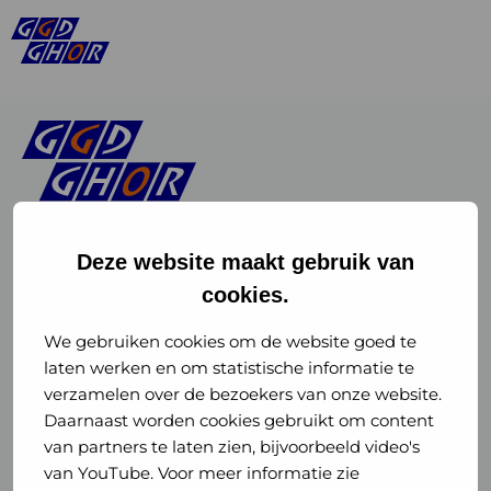
Deze website maakt gebruik van
cookies.
Linkedin
Instagram
of
of
We gebruiken cookies om de website goed te
laten werken en om statistische informatie te
GGD
GGD
verzamelen over de bezoekers van onze website.
GGD Reizen op social media
Daarnaast worden cookies gebruikt om content
GHOR
GHOR
van partners te laten zien, bijvoorbeeld video's
GGD Reizen
Nederland
Nederland
van YouTube. Voor meer informatie zie
@ggdreistmee