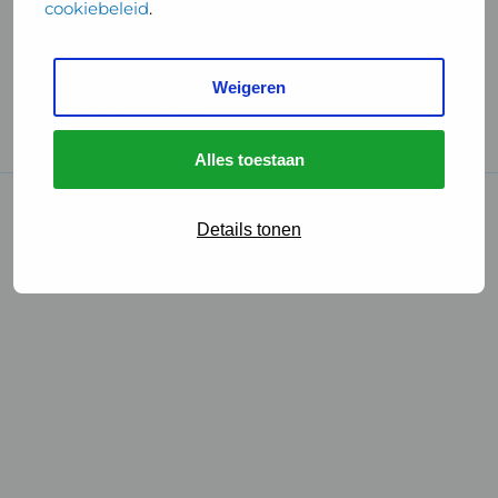
cookiebeleid
.
Handige links
Weigeren
GGD Reisvaccinaties
Cookies
Alles toestaan
© 2026 • GGD
Details tonen