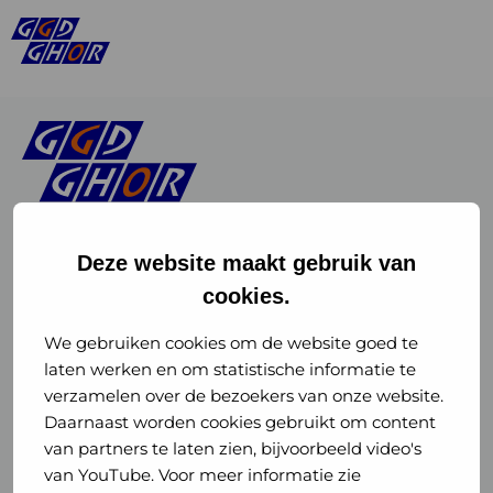
Deze website maakt gebruik van
cookies.
Linkedin
Instagram
of
of
We gebruiken cookies om de website goed te
laten werken en om statistische informatie te
GGD
GGD
verzamelen over de bezoekers van onze website.
GGD Reizen op social media
Daarnaast worden cookies gebruikt om content
GHOR
GHOR
van partners te laten zien, bijvoorbeeld video's
GGD Reizen
Nederland
Nederland
van YouTube. Voor meer informatie zie
@ggdreistmee