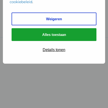
cookiebeleid
.
Handige links
Weigeren
GGD Reisvaccinaties
Cookies
Alles toestaan
© 2026 • GGD
Details tonen