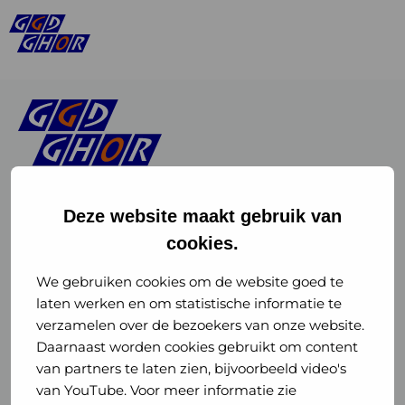
Deze website maakt gebruik van
cookies.
Linkedin
Instagram
of
of
We gebruiken cookies om de website goed te
laten werken en om statistische informatie te
GGD
GGD
verzamelen over de bezoekers van onze website.
GGD Reizen op social media
Daarnaast worden cookies gebruikt om content
GHOR
GHOR
van partners te laten zien, bijvoorbeeld video's
GGD Reizen
Nederland
Nederland
van YouTube. Voor meer informatie zie
@ggdreistmee