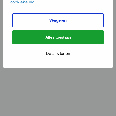
cookiebeleid
.
Handige links
Weigeren
GGD Reisvaccinaties
Cookies
Alles toestaan
© 2026 • GGD
Details tonen