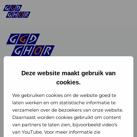
Deze website maakt gebruik van
cookies.
Linkedin
Instagram
of
of
We gebruiken cookies om de website goed te
laten werken en om statistische informatie te
GGD
GGD
verzamelen over de bezoekers van onze website.
GGD Reizen op social media
Daarnaast worden cookies gebruikt om content
GHOR
GHOR
van partners te laten zien, bijvoorbeeld video's
GGD Reizen
Nederland
Nederland
van YouTube. Voor meer informatie zie
@ggdreistmee