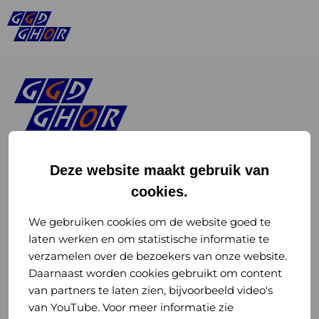
Deze website maakt gebruik van
cookies.
Linkedin
Instagram
of
of
We gebruiken cookies om de website goed te
laten werken en om statistische informatie te
GGD
GGD
verzamelen over de bezoekers van onze website.
GGD Reizen op social media
Daarnaast worden cookies gebruikt om content
GHOR
GHOR
van partners te laten zien, bijvoorbeeld video's
GGD Reizen
Nederland
Nederland
van YouTube. Voor meer informatie zie
@ggdreistmee