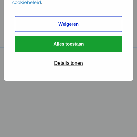
cookiebeleid
.
Handige links
Weigeren
GGD Reisvaccinaties
Cookies
Alles toestaan
© 2026 • GGD
Details tonen