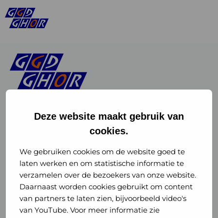
Deze website maakt gebruik van
cookies.
Linkedin
Instagram
of
of
We gebruiken cookies om de website goed te
laten werken en om statistische informatie te
GGD
GGD
verzamelen over de bezoekers van onze website.
GGD Reizen op social media
Daarnaast worden cookies gebruikt om content
GHOR
GHOR
van partners te laten zien, bijvoorbeeld video's
GGD Reizen
Nederland
Nederland
van YouTube. Voor meer informatie zie
@ggdreistmee