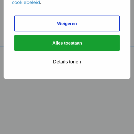
cookiebeleid
.
Handige links
Weigeren
GGD Reisvaccinaties
Cookies
Alles toestaan
© 2026 • GGD
Details tonen