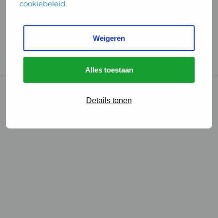
cookiebeleid
.
Handige links
Weigeren
GGD Reisvaccinaties
Cookies
Alles toestaan
© 2026 • GGD
Details tonen