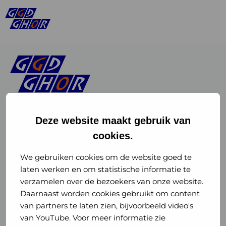
Deze website maakt gebruik van
cookies.
Linkedin
Instagram
of
of
We gebruiken cookies om de website goed te
laten werken en om statistische informatie te
GGD
GGD
verzamelen over de bezoekers van onze website.
GGD Reizen op social media
Daarnaast worden cookies gebruikt om content
GHOR
GHOR
van partners te laten zien, bijvoorbeeld video's
GGD Reizen
Nederland
Nederland
van YouTube. Voor meer informatie zie
@ggdreistmee