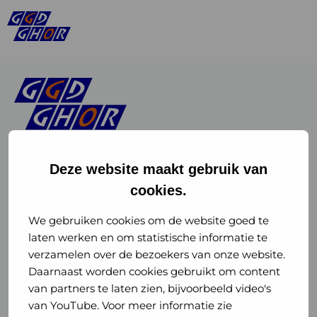
Deze website maakt gebruik van
cookies.
Linkedin
Instagram
of
of
We gebruiken cookies om de website goed te
laten werken en om statistische informatie te
GGD
GGD
verzamelen over de bezoekers van onze website.
GGD Reizen op social media
Daarnaast worden cookies gebruikt om content
GHOR
GHOR
van partners te laten zien, bijvoorbeeld video's
GGD Reizen
Nederland
Nederland
van YouTube. Voor meer informatie zie
@ggdreistmee