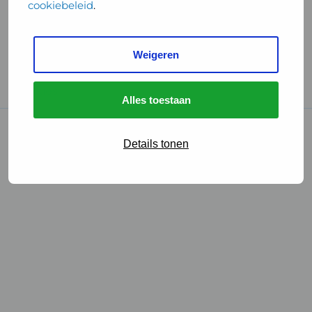
cookiebeleid
.
Handige links
Weigeren
GGD Reisvaccinaties
Cookies
Alles toestaan
© 2026 • GGD
Details tonen